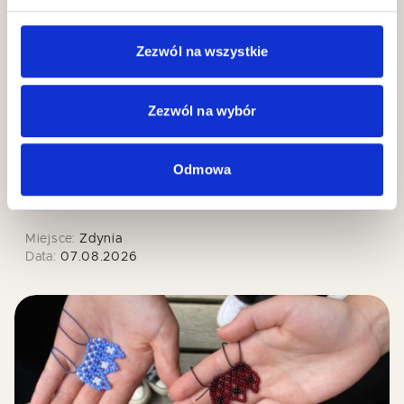
Zezwól na wszystkie
Zezwól na wybór
Zdynia DIY Fest VI
7
Odmowa
Sierpnia
Miejsce:
Zdynia
Data:
07.08.2026